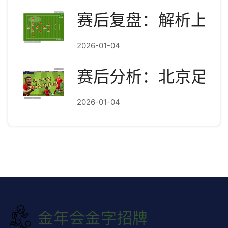
赛后复盘：解析上海
2026-01-04
赛后分析：北京足球
2026-01-04