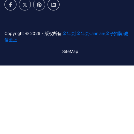
Copyright © 2026 - 版权所有
金年会|金年会·jinnian(金子招牌)诚
信至上
SiteMap