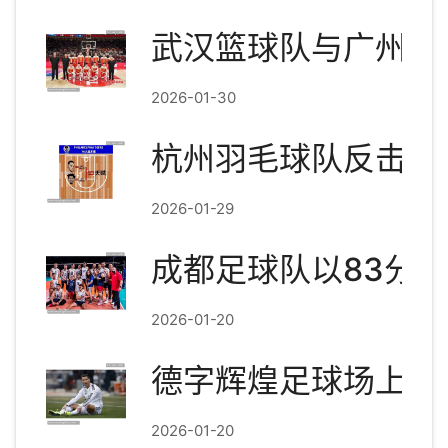
武汉篮球队与广州篮
2026-01-30
杭州羽毛球队反击战
2026-01-29
成都足球队以83分
2026-01-20
德字辉煌足球场上的
2026-01-20