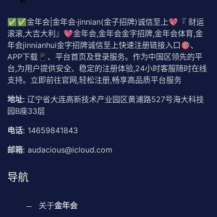
✅✅金年会|金年会·jinnian(金子招牌)诚信至上💖『 财运
滚滚,大吉大利』💖金年会,金年会金字招牌,金年会体育,金
年会jinnianhui金字招牌诚信至上快速注册链接入口🎯、
APP下载📱、平台首页及登录服务。作为中国区领先的平
台,为用户提供安全、稳定的注册体验,24小时客服随时在线
支持。立即前往官网,轻松注册,畅享高品质平台服务
地址:
辽宁省大连高新技术产业园区黄浦路527号海大科技
园B座33层
电话:
14659841843
邮箱:
audacious@icloud.com
导航
关于
金年会