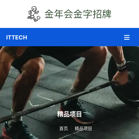
精品项目
首页
精品项目