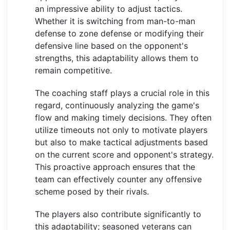
an impressive ability to adjust tactics.
Whether it is switching from man-to-man
defense to zone defense or modifying their
defensive line based on the opponent's
strengths, this adaptability allows them to
remain competitive.
The coaching staff plays a crucial role in this
regard, continuously analyzing the game's
flow and making timely decisions. They often
utilize timeouts not only to motivate players
but also to make tactical adjustments based
on the current score and opponent's strategy.
This proactive approach ensures that the
team can effectively counter any offensive
scheme posed by their rivals.
The players also contribute significantly to
this adaptability; seasoned veterans can