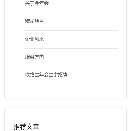
关于
金年会
精品项目
企业风采
服务方向
联络
金年会金字招牌
推荐文章