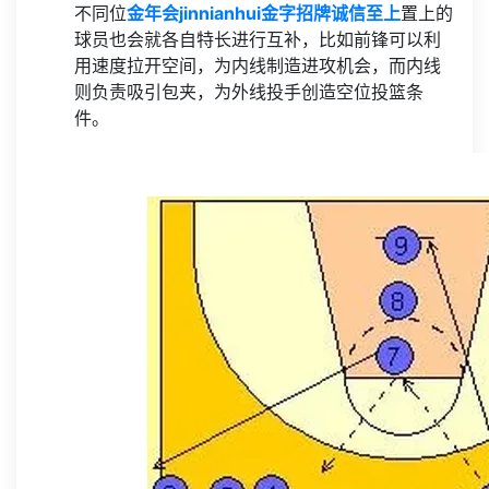
不同位
金年会jinnianhui金字招牌诚信至上
置上的
球员也会就各自特长进行互补，比如前锋可以利
用速度拉开空间，为内线制造进攻机会，而内线
则负责吸引包夹，为外线投手创造空位投篮条
件。